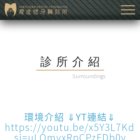
診所介紹
Surroundings
環境介紹 ⇓YT連結⇓
https://youtu.be/x5Y3L7Kd
si=uLOmyxRpCPzFDb0y