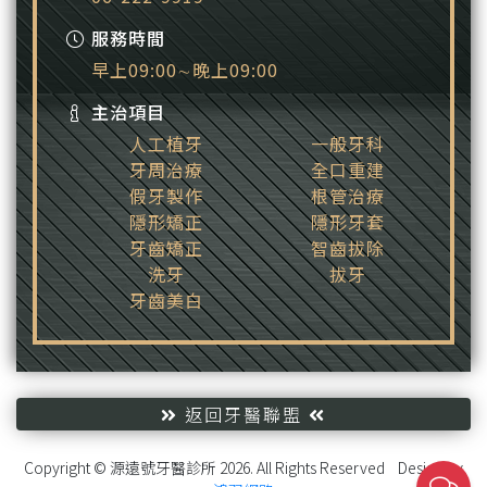
服務時間
早上09:00∼晚上09:00
主治項目
人工植牙
一般牙科
牙周治療
全口重建
假牙製作
根管治療
隱形矯正
隱形牙套
牙齒矯正
智齒拔除
洗牙
拔牙
牙齒美白
返回牙醫聯盟
Copyright © 源遠號牙醫診所 2026. All Rights Reserved Design by